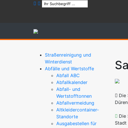
Straßenreinigung und
Sa
Winterdienst
Abfälle und Wertstoffe
Abfall ABC
Abfallkalender
Abfall- und
Die 
Wertstofftonnen
Düren
Abfallvermeidung
Altkleidercontainer-
Die 
Standorte
Stadt
Ausgabestellen für